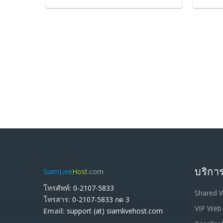
บริการ
SiamLive
Host
.com
โทรศัพท์:
0-2107-5833
Shared 
โทรสาร:
0-2107-5833 กด 3
VIP Web
Email:
support (at) siamlivehost.com